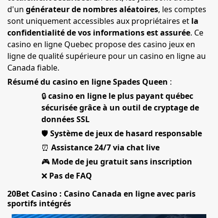
d'un
générateur de nombres aléatoires
, les comptes
sont uniquement accessibles aux propriétaires et
la
confidentialité de vos informations est assurée
. Ce
casino en ligne Quebec propose des casino jeux en
ligne de qualité supérieure pour un casino en ligne au
Canada fiable.
Résumé du casino en ligne Spades Queen
:
🔒
casino en ligne le plus payant québec
sécurisée grâce à un outil de cryptage de
données SSL
🛡️
Système de jeux de hasard responsable
⏰
Assistance 24/7 via chat live
🎮
Mode de jeu gratuit sans inscription
❌
Pas de FAQ
20Bet Casino : Casino Canada en ligne avec paris
sportifs intégrés