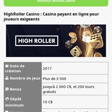
Découvrir Millionz Casino
HighRoller Casino : Casino payant en ligne pour
joueurs exigeants
📅 Date de
2017
création
🕹️ Nombre de jeux
Plus de 3 500
Jusqu'à 2 000 C$, et 200 tours
🎁 Bonus
gratuits
💳 Dépôt
10 C$
minimum