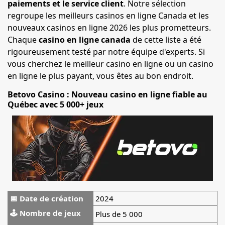
paiements et le service client
. Notre sélection
regroupe les meilleurs casinos en ligne Canada et les
nouveaux casinos en ligne 2026 les plus prometteurs.
Chaque
casino en ligne canada
de cette liste a été
rigoureusement testé par notre équipe d'experts. Si
vous cherchez le meilleur casino en ligne ou un casino
en ligne le plus payant, vous êtes au bon endroit.
Betovo Casino : Nouveau casino en ligne fiable au
Québec avec 5 000+ jeux
📅 Date de création
2024
🕹️ Nombre de jeux
Plus de 5 000