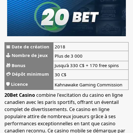
📅 Date de création
2018
🕹️ Nombre de jeux
Plus de 3 000
🎁 Bonus
Jusqu'à 330 C$ + 170 free spins
💳 Dépôt minimum
30 C$
🛡️ Licence
Kahnawake Gaming Commission
20Bet Casino
combine l'excitation du casino en ligne
canadien avec les paris sportifs, offrant un éventail
complet de divertissements. Ce casino en ligne
populaire attire de nombreux joueurs grâce à ses
performances exceptionnelles en tant que casino
canadien reconnu. Ce casino mobile se démarque par