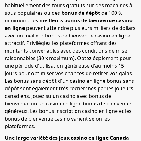
habituellement des tours gratuits sur des machines à
sous populaires ou des
bonus de dépôt
de 100 %
minimum. Les
meilleurs bonus de bienvenue casino
en ligne
peuvent atteindre plusieurs milliers de dollars
avec un meilleur bonus de bienvenue casino en ligne
attractif. Privilégiez les plateformes offrant des
montants convenables avec des conditions de mise
raisonnables (30 x maximum). Optez également pour
une période d'utilisation généreuse d'au moins 15
jours pour optimiser vos chances de retirer vos gains.
Les bonus sans dépôt d'un casino en ligne bonus sans
dépôt sont également très recherchés par les joueurs
canadiens. Jouez su un casino avec bonus de
bienvenue ou un casino en ligne bonus de bienvenue
généreux. Les bonus inscription casino en ligne et les
bonus de bienvenue casino varient selon les
plateformes.
Une large variété des jeux casino en ligne Canada