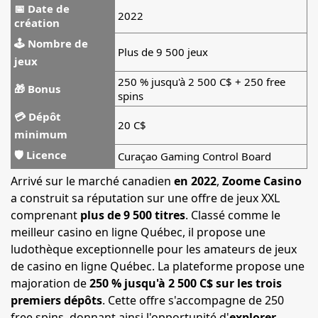
📅 Date de
2022
création
🕹️ Nombre de
Plus de 9 500 jeux
jeux
250 % jusqu'à 2 500 C$ + 250 free
🎁 Bonus
spins
💳 Dépôt
20 C$
minimum
🛡️ Licence
Curaçao Gaming Control Board
Arrivé sur le marché canadien
en 2022
,
Zoome Casino
a construit sa réputation sur une offre de jeux XXL
comprenant
plus de 9 500 titres
. Classé comme le
meilleur casino en ligne Québec, il propose une
ludothèque exceptionnelle pour les amateurs de jeux
de casino en ligne Québec. La plateforme propose une
majoration de
250 % jusqu'à 2 500 C$ sur les trois
premiers dépôts
. Cette offre s'accompagne de 250
free spins, donnant ainsi l'opportunité d'
explorer