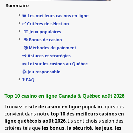
Sommaire
+
👑 Les meilleurs casinos en ligne
+
️✅ Critères de sélection
+
️ 🤾‍♂️ Jeux populaires
+
️ 🎁 Bonus de casino
️ 🤑 Méthodes de paiement
🗝️ Astuces et stratégies
📜 Loi sur les casinos au Québec
👍 Jeu responsable
+
❓ FAQ
Top 10 casino en ligne Canada & Québec août 2026
Trouvez le
site de casino en ligne
populaire qui vous
convient dans notre
top 10 des meilleurs casinos en
ligne québécois août 2026
. Ils sont choisis selon des
critères tels que
les bonus, la sécurité, les jeux, les