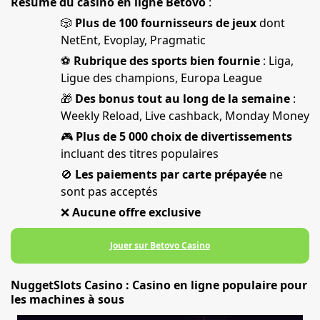
Résumé du casino en ligne Betovo
:
🎲
Plus de 100 fournisseurs de jeux
dont
NetEnt, Evoplay, Pragmatic
⚽
Rubrique des sports bien fournie
: Liga,
Ligue des champions, Europa League
🎁
Des bonus tout au long de la semaine
:
Weekly Reload, Live cashback, Monday Money
🎮
Plus de 5 000 choix de divertissements
incluant des titres populaires
🚫
Les paiements par carte prépayée
ne
sont pas acceptés
❌
Aucune offre exclusive
Jouer sur Betovo Casino
NuggetSlots Casino : Casino en ligne populaire pour
les machines à sous