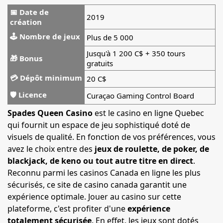
📅 Date de
2019
création
🕹️ Nombre de jeux
Plus de 5 000
Jusqu'à 1 200 C$ + 350 tours
🎁 Bonus
gratuits
💳 Dépôt minimum
20 C$
🛡️ Licence
Curaçao Gaming Control Board
Spades Queen Casino
est le casino en ligne Quebec
qui fournit un espace de jeu sophistiqué doté de
visuels de qualité. En fonction de vos préférences, vous
avez le choix entre des
jeux de roulette, de poker, de
blackjack, de keno ou tout autre titre en direct
.
Reconnu parmi les casinos Canada en ligne les plus
sécurisés, ce site de casino canada garantit une
expérience optimale. Jouer au casino sur cette
plateforme, c'est profiter d'une
expérience
totalement sécurisée
. En effet, les jeux sont dotés