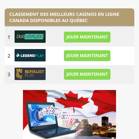
CLASSEMENT DES MEILLEURS CASINOS EN LIGNE
CANADA DISPONIBLES AU QUÉBEC
1
JOUER MAINTENANT
2
JOUER MAINTENANT
3
JOUER MAINTENANT